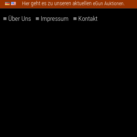
geht es zu unseren aktuellen
.
Hier
eGun Auktionen
≡
Über Uns
≡
Impressum
≡
Kontakt